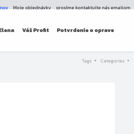
enov
Moje objednávky
prosíme kontaktujte nás emailom
 člena
Váš Profit
Potvrdenie o oprave
Tags
Categories