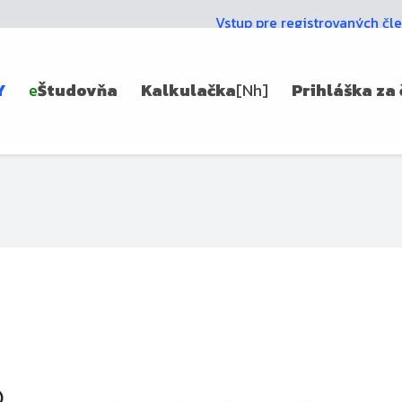
Vstup pre registrovaných čl
Y
e
Študovňa
Kalkulačka
[Nh]
Prihláška za