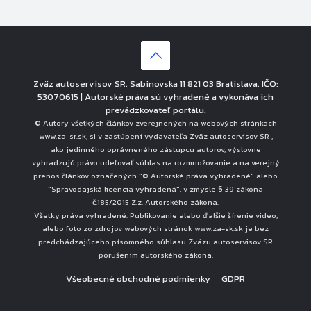
Zväz autoservisov SR, Sabinovska 11 821 03 Bratislava, IČO:
53070615 | Autorské práva sú vyhradené a vykonáva ich
prevádzkovateľ portálu.
© Autory všetkých článkov zverejnených na webových stránkach
www.za-sr.sk, si v zastúpení vydavateľa Zväz autoservisov SR ,
ako jedinného oprávneného zástupcu autorov, výslovne
vyhradzujú právo udeľovať súhlas na rozmnožovanie a na verejný
prenos článkov označených "© Autorské práva vyhradené" alebo
"Spravodajská licencia vyhradená", v zmysle § 39 zákona
č.185/2015 Z.z. Autorského zákona.
Všetky práva vyhradené. Publikovanie alebo ďalšie šírenie video,
alebo foto zo zdrojov webových stránok www.za-sk.sk je bez
predchádzajúceho písomného súhlasu Zväzu autoservisov SR
porušením autorského zákona.
Všeobecné obchodné podmienky
GDPR