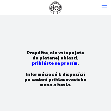
Prepáčte, ale vstupujete
do platenej oblasti,
prihláste sa prosím
.
Informácie sú k dispozícii
po zadaní prihlasovacieho
mena a hesla.