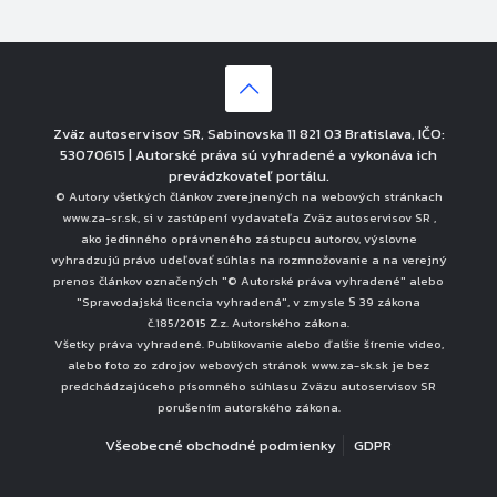
Zväz autoservisov SR, Sabinovska 11 821 03 Bratislava, IČO:
53070615 | Autorské práva sú vyhradené a vykonáva ich
prevádzkovateľ portálu.
© Autory všetkých článkov zverejnených na webových stránkach
www.za-sr.sk, si v zastúpení vydavateľa Zväz autoservisov SR ,
ako jedinného oprávneného zástupcu autorov, výslovne
vyhradzujú právo udeľovať súhlas na rozmnožovanie a na verejný
prenos článkov označených "© Autorské práva vyhradené" alebo
"Spravodajská licencia vyhradená", v zmysle § 39 zákona
č.185/2015 Z.z. Autorského zákona.
Všetky práva vyhradené. Publikovanie alebo ďalšie šírenie video,
alebo foto zo zdrojov webových stránok www.za-sk.sk je bez
predchádzajúceho písomného súhlasu Zväzu autoservisov SR
porušením autorského zákona.
Všeobecné obchodné podmienky
GDPR