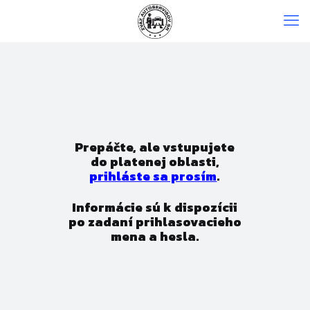
Prepáčte, ale vstupujete
do platenej oblasti,
prihláste sa prosím
.
Informácie sú k dispozícii
po zadaní prihlasovacieho
mena a hesla.