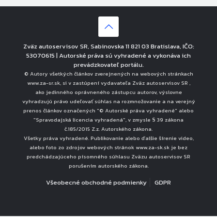
Zväz autoservisov SR, Sabinovska 11 821 03 Bratislava, IČO:
53070615 | Autorské práva sú vyhradené a vykonáva ich
prevádzkovateľ portálu.
© Autory všetkých článkov zverejnených na webových stránkach
www.za-sr.sk, si v zastúpení vydavateľa Zväz autoservisov SR ,
ako jedinného oprávneného zástupcu autorov, výslovne
vyhradzujú právo udeľovať súhlas na rozmnožovanie a na verejný
prenos článkov označených "© Autorské práva vyhradené" alebo
"Spravodajská licencia vyhradená", v zmysle § 39 zákona
č.185/2015 Z.z. Autorského zákona.
Všetky práva vyhradené. Publikovanie alebo ďalšie šírenie video,
alebo foto zo zdrojov webových stránok www.za-sk.sk je bez
predchádzajúceho písomného súhlasu Zväzu autoservisov SR
porušením autorského zákona.
Všeobecné obchodné podmienky
GDPR