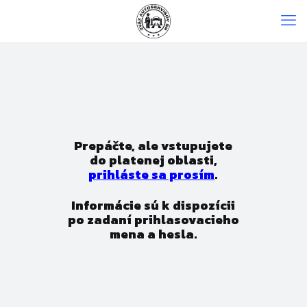
Prepáčte, ale vstupujete
do platenej oblasti,
prihláste sa prosím
.
Informácie sú k dispozícii
po zadaní prihlasovacieho
mena a hesla.