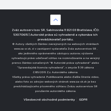
Zväz autoservisov SR, Sabinovska 11 821 03 Bratislava, IČO:
53070615 | Autorské práva sú vyhradené a vykonáva ich
prevádzkovateľ portálu.
© Autory všetkých článkov zverejnených na webových stránkach
www.za-sr.sk, si v zastúpení vydavateľa Zväz autoservisov SR ,
ako jedinného oprávneného zástupcu autorov, výslovne
vyhradzujú právo udeľovať súhlas na rozmnožovanie a na verejný
prenos článkov označených "© Autorské práva vyhradené" alebo
"Spravodajská licencia vyhradená", v zmysle § 39 zákona
č.185/2015 Z.z. Autorského zákona.
Všetky práva vyhradené. Publikovanie alebo ďalšie šírenie video,
alebo foto zo zdrojov webových stránok www.za-sk.sk je bez
predchádzajúceho písomného súhlasu Zväzu autoservisov SR
porušením autorského zákona.
Všeobecné obchodné podmienky
GDPR